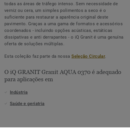
todas as áreas de tráfego intenso. Sem necessidade de
verniz ou cera, um simples polimentos a seco é o
suficiente para restaurar a aparência original deste
pavimento. Graças a uma gama de formatos e acessórios
coordenados - incluindo opções acústicas, estáticas
dissipativas e anti derrapantes - o iQ Granit é uma genuína
oferta de soluções múltiplas.
Esta coleção faz parte da nossa
Seleção Circular
.
O iQ GRANIT Granit AQUA 0370 é adequado
para aplicações em
Indústria
Saúde e geriatria