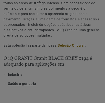
todas as áreas de tráfego intenso. Sem necessidade de
verniz ou cera, um simples polimentos a seco é o
suficiente para restaurar a aparência original deste
pavimento. Graças a uma gama de formatos e acessórios
coordenados - incluindo opções acústicas, estáticas
dissipativas e anti derrapantes - o iQ Granit é uma genuína
oferta de soluções múltiplas.
Esta coleção faz parte da nossa
Seleção Circular
.
O iQ GRANIT Granit BLACK GREY 0194 é
adequado para aplicações em
Indústria
Saúde e geriatria