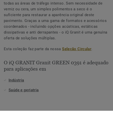
todas as áreas de tráfego intenso. Sem necessidade de
verniz ou cera, um simples polimentos a seco é o
suficiente para restaurar a aparência original deste
pavimento. Graças a uma gama de formatos e acessórios
coordenados - incluindo opções acústicas, estáticas
dissipativas e anti derrapantes - o iQ Granit é uma genuína
oferta de soluções múltiplas.
Esta coleção faz parte da nossa
Seleção Circular
.
O iQ GRANIT Granit GREEN 0391 é adequado
para aplicações em
Indústria
Saúde e geriatria