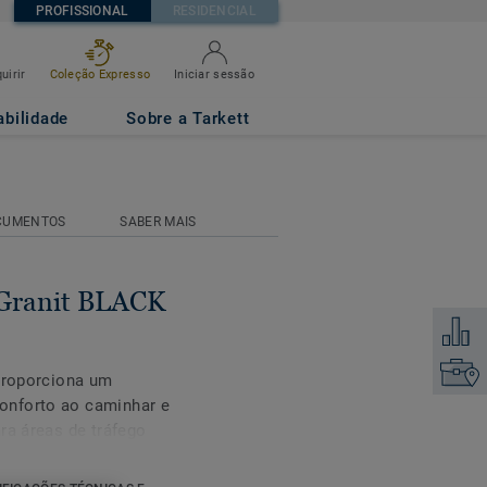
PROFISSIONAL
RESIDENCIAL
uirir
Coleção Expresso
Iniciar sessão
abilidade
Sobre a Tarkett
CUMENTOS
SABER MAIS
Granit BLACK
Adicion
Encontr
 proporciona um
onforto ao caminhar e
ra áreas de tráfego
o corredores e salas de
istente ao desgaste,