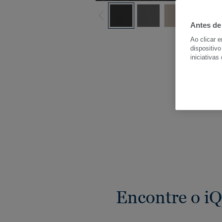
Antes de
Ver
Ao clicar 
dispositivo
iniciativas
Encontre o i