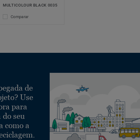
MULTICOLOUR BLACK 0035
Comparar
 pegada de
ojeto? Use
ora para
a do seu
ra como a
eciclagem.