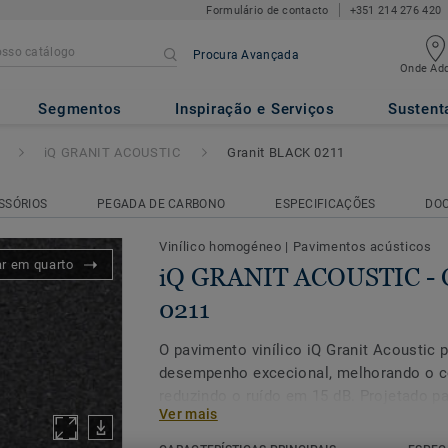
Formulário de contacto
+351 214 276 420
Procura Avançada
Onde Adq
USTIC
- Granit BLACK 0211
Segmentos
Inspiração e Serviços
Sustent
iQ GRANIT ACOUSTIC
Granit BLACK 0211
SSÓRIOS
PEGADA DE CARBONO
ESPECIFICAÇÕES
DO
Vinílico homogéneo
|
Pavimentos acústicos
ar em quarto
iQ GRANIT ACOUSTIC - 
0211
O pavimento vinílico iQ Granit Acoustic
desempenho excecional, melhorando o c
reduzindo o ruído em 15 dB. Projetado pa
Ver mais
intenso onde é necessário silêncio, com
pacientes, é extremamente durável e res