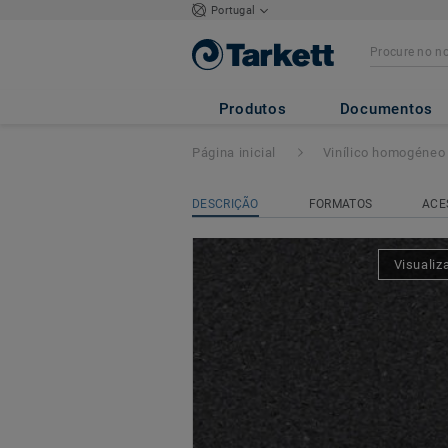
Portugal
iQ GRANIT ACO
Produtos
Documentos
Página inicial
Vinílico homogéneo
DESCRIÇÃO
FORMATOS
ACE
Visualiz