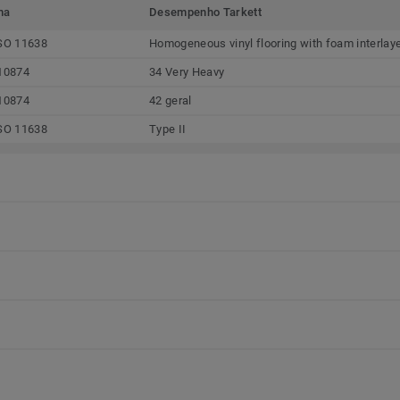
ma
Desempenho Tarkett
SO 11638
Homogeneous vinyl flooring with foam interlay
10874
34 Very Heavy
10874
42 geral
SO 11638
Type II