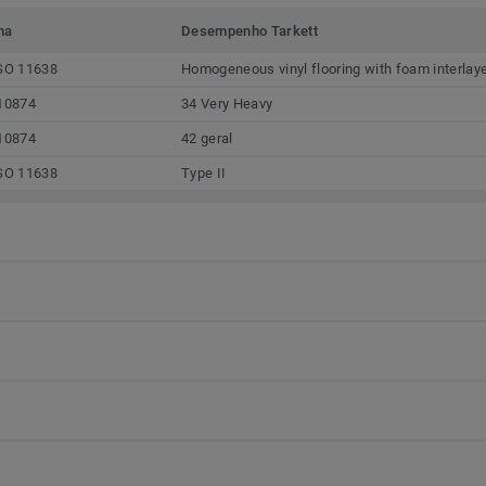
ma
Desempenho Tarkett
SO 11638
Homogeneous vinyl flooring with foam interlay
10874
34 Very Heavy
10874
42 geral
SO 11638
Type II