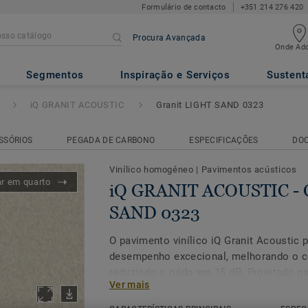
Formulário de contacto
+351 214 276 420
Procura Avançada
Onde Adq
USTIC
- Granit LIGHT SAND 03
Segmentos
Inspiração e Serviços
Sustent
iQ GRANIT ACOUSTIC
Granit LIGHT SAND 0323
SSÓRIOS
PEGADA DE CARBONO
ESPECIFICAÇÕES
DO
Vinílico homogéneo
|
Pavimentos acústicos
ar em quarto
iQ GRANIT ACOUSTIC - 
SAND 0323
O pavimento vinílico iQ Granit Acoustic
desempenho excecional, melhorando o c
reduzindo o ruído em 15 dB. Projetado pa
Ver mais
intenso onde é necessário silêncio, com
pacientes, é extremamente durável e res