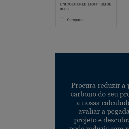
UNICOLOURED LIGHT BEIGE
0069
Comparar
Procura reduzir a
carbono do seu pr
a nossa calculad
avaliar a pegad
projeto e descub
pode reduzir com r