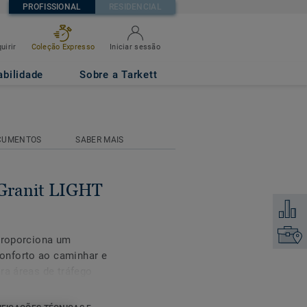
PROFISSIONAL
RESIDENCIAL
uirir
Coleção Expresso
Iniciar sessão
23
abilidade
Sobre a Tarkett
CUMENTOS
SABER MAIS
Granit LIGHT
Adicion
Encontr
 proporciona um
onforto ao caminhar e
ra áreas de tráfego
o corredores e salas de
istente ao desgaste,