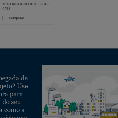
MULTICOLOUR LIGHT BEIGE
0422
Comparar
 pegada de
ojeto? Use
ora para
a do seu
ra como a
eciclagem.