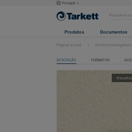
Portugal
iQ GRANIT ACO
Produtos
Documentos
Página inicial
Vinílico homogéneo
DESCRIÇÃO
FORMATOS
ACE
Visualiz