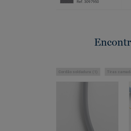
Ref. 3097950
Encontr
Cordão soldadura (1)
Tiras camada