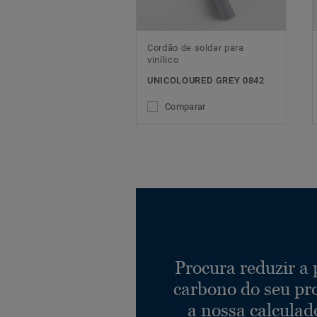
Cordão de soldar para
vinílico
UNICOLOURED GREY 0842
Comparar
Procura reduzir a
carbono do seu pr
a nossa calculad