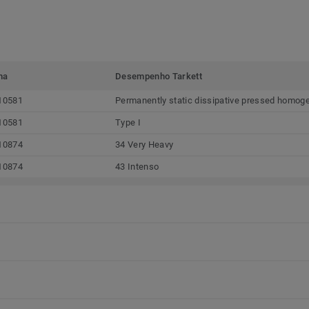
ma
Desempenho Tarkett
10581
Permanently static dissipative pressed homoge
10581
Type I
10874
34 Very Heavy
10874
43 Intenso