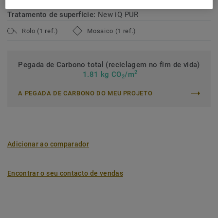
Tratamento de superfície:
New iQ PUR
Rolo (1 ref.)
Mosaico (1 ref.)
Pegada de Carbono total (reciclagem no fim de vida)
2
1.81 kg CO
/m
2
A PEGADA DE CARBONO DO MEU PROJETO
Adicionar ao comparador
Encontrar o seu contacto de vendas