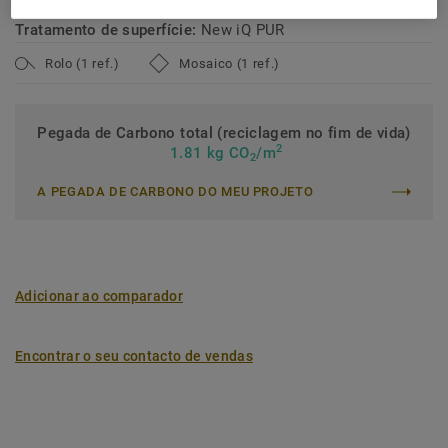
Tratamento de superfície:
New iQ PUR
Rolo (1 ref.)
Mosaico (1 ref.)
Pegada de Carbono total (reciclagem no fim de vida)
2
1.81 kg CO
/m
2
A PEGADA DE CARBONO DO MEU PROJETO
Adicionar ao comparador
Encontrar o seu contacto de vendas