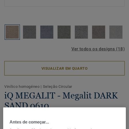
Ver todos os designs (18)
VISUALIZAR EM QUARTO
Vinílico homogéneo
|
Seleção Circular
iQ MEGALIT - Megalit DARK
SAND 0610
A profundidade extraordinária do padrão com efeitos de
Antes de começar...
pedra luminescente dá ao pavimento vinílico iQ Megalit a