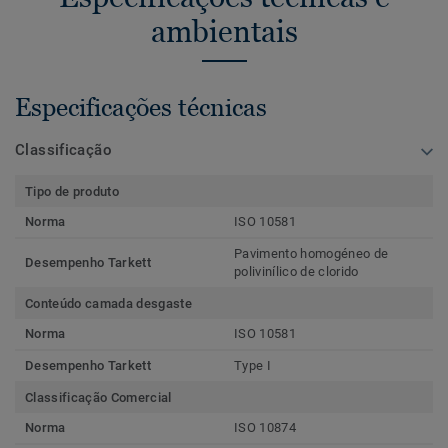
ambientais
Especificações técnicas
Classificação
Tipo de produto
Norma
ISO 10581
Pavimento homogéneo de
Desempenho Tarkett
polivinílico de clorido
Conteúdo camada desgaste
Norma
ISO 10581
Desempenho Tarkett
Type I
Classificação Comercial
Norma
ISO 10874