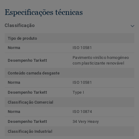
Especificações técnicas
Classificação
Tipo de produto
Norma
ISO 10581
Pavimento vinílico homogéneo
Desempenho Tarkett
com plasticizante renovável
Conteúdo camada desgaste
Norma
ISO 10581
Desempenho Tarkett
Type I
Classificação Comercial
Norma
ISO 10874
Desempenho Tarkett
34 Very Heavy
Classificação Industrial