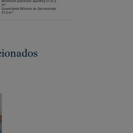
Minimum purchase quantity is 31,2
m²
Quantidade Mínima de Encomenda:
31,2 m²
cionados