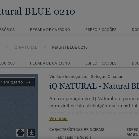
atural BLUE 0210
SSÓRIOS
PEGADA DE CARBONO
ESPECIFICAÇÕES
DO
iQ NATURAL
Natural BLUE 0210
SSÓRIOS
PEGADA DE CARBONO
ESPECIFICAÇÕES
DO
Vinílico homogéneo
|
Seleção Circular
ar em quarto
iQ NATURAL - Natural B
A nova geração do iQ Natural é o prime
com vinil de bio-atribuição que substitui 
por matéria-prima de biomassa renováve
Ver mais
princípios do balanço de massa e certifi
externos.
CARACTERÍSTICAS PRINCIPAIS
ESPEC
AMBIE
Fabricado na Suécia