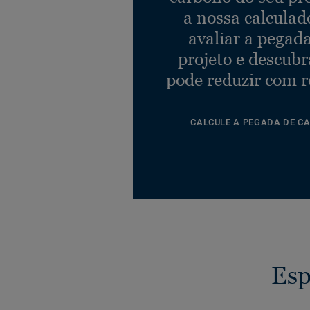
a nossa calculad
avaliar a pegad
projeto e descub
pode reduzir com r
CALCULE A PEGADA DE C
Esp