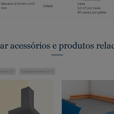
Mosaico 610 mm x 610
caixa
Colado
mm
5,2 m² por caixa
40 caixas por palete
ar acessórios e produtos rela
anto (1)
Camada inferior (1)