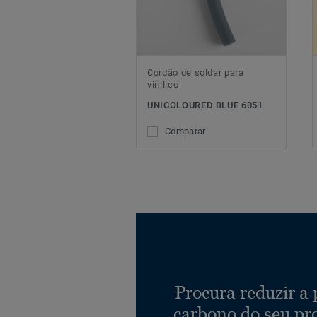
Cordão de soldar para
vinílico
UNICOLOURED BLUE 6051
Comparar
Procura reduzir a
carbono do seu pr