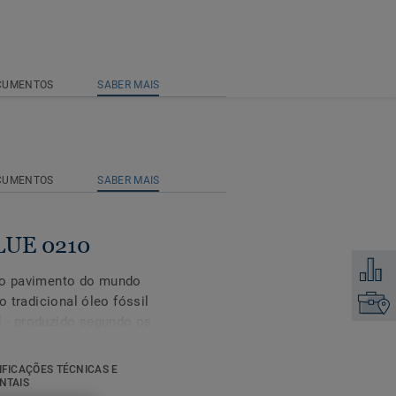
CUMENTOS
SABER MAIS
CUMENTOS
SABER MAIS
LUE 0210
Adicion
iro pavimento do mundo
o tradicional óleo fóssil
Encontr
l - produzido segundo os
cado por auditores
IFICAÇÕES TÉCNICAS E
NTAIS