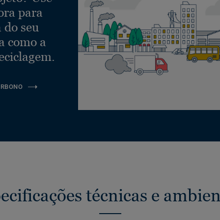
ora para
a do seu
ra como a
eciclagem.
ARBONO
ecificações técnicas e ambien