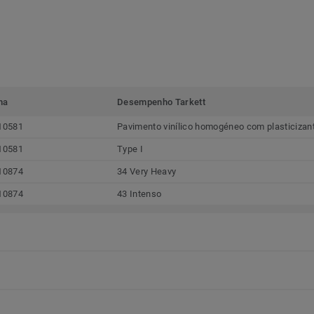
ma
Desempenho Tarkett
10581
Pavimento vinílico homogéneo com plasticizan
10581
Type I
10874
34 Very Heavy
10874
43 Intenso