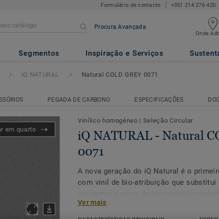
Formulário de contacto
+351 214 276 420
Procura Avançada
Onde Adq
atural COLD GREY 0071
Segmentos
Inspiração e Serviços
Sustent
iQ NATURAL
Natural COLD GREY 0071
SSÓRIOS
PEGADA DE CARBONO
ESPECIFICAÇÕES
DO
Vinílico homogéneo
|
Seleção Circular
ar em quarto
iQ NATURAL - Natural 
0071
A nova geração do iQ Natural é o prime
com vinil de bio-atribuição que substitui 
por matéria-prima de biomassa renováve
Ver mais
princípios do balanço de massa e certifi
externos.