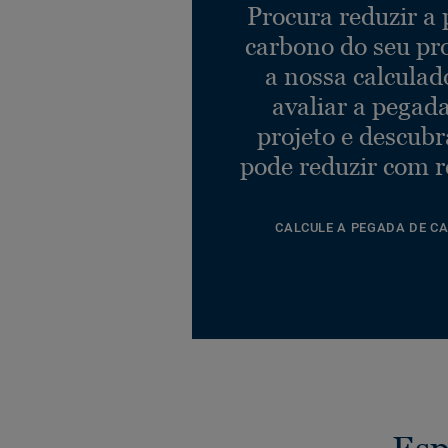
Procura reduzir a
carbono do seu pr
a nossa calculad
avaliar a pegad
projeto e descub
pode reduzir com r
CALCULE A PEGADA DE C