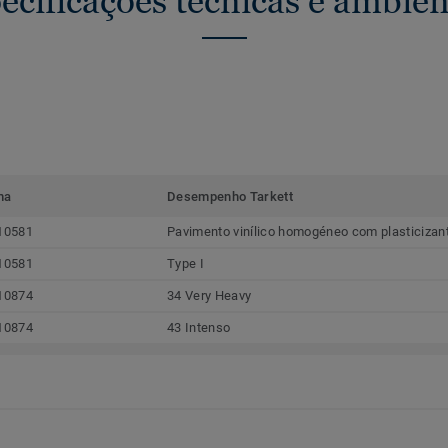
ecificações técnicas e ambien
ma
Desempenho Tarkett
10581
Pavimento vinílico homogéneo com plasticizan
10581
Type I
10874
34 Very Heavy
10874
43 Intenso