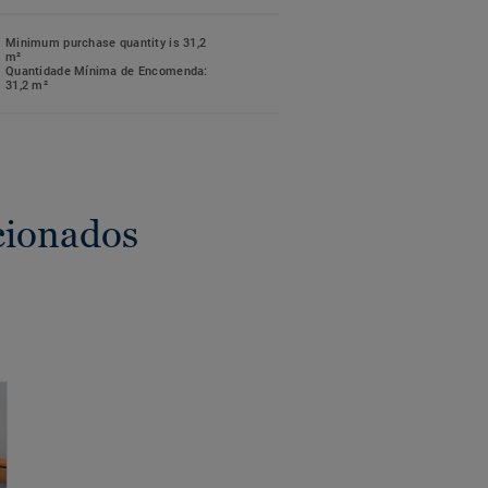
Minimum purchase quantity is 31,2
m²
Quantidade Mínima de Encomenda:
31,2 m²
cionados