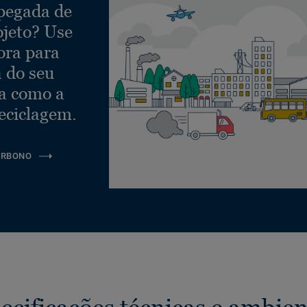
 pegada de
ojeto? Use
ora para
a do seu
ra como a
eciclagem.
ARBONO