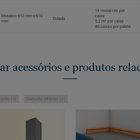
14 mosaicos por
Mosaico 610 mm x 610
caixa
Colado
mm
5,2 m² por caixa
40 caixas por palete
ar acessórios e produtos rela
anto (1)
Camada inferior (1)