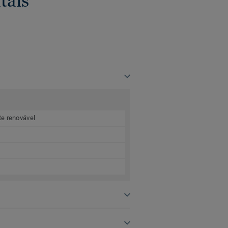
tais
te renovável