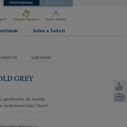
PROFISSIONAL
RESIDENCIAL
uirir
Coleção Expresso
Iniciar sessão
abilidade
Sobre a Tarkett
CUMENTOS
SABER MAIS
COLD GREY
Adicion
Encontr
iro pavimento do mundo
o tradicional óleo fóssil
l - produzido segundo os
cado por auditores