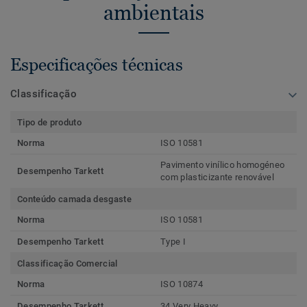
ambientais
Especificações técnicas
Classificação
Tipo de produto
Norma
ISO 10581
Pavimento vinílico homogéneo
Desempenho Tarkett
com plasticizante renovável
Conteúdo camada desgaste
Norma
ISO 10581
Desempenho Tarkett
Type I
Classificação Comercial
Norma
ISO 10874
Desempenho Tarkett
34 Very Heavy