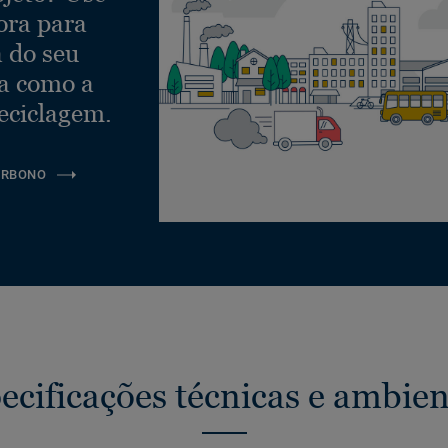
ora para
a do seu
ra como a
eciclagem.
ARBONO
ecificações técnicas e ambien