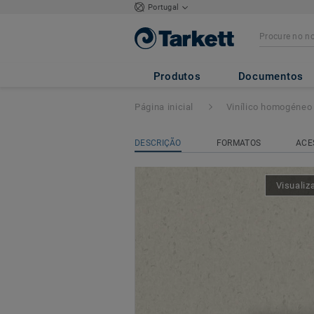
Portugal
iQ NATURAL
- N
Produtos
Documentos
Página inicial
Vinílico homogéneo
DESCRIÇÃO
FORMATOS
ACE
Visualiz