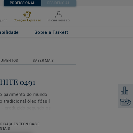
PROFISSIONAL
RESIDENCIAL
uirir
Coleção Expresso
Iniciar sessão
abilidade
Sobre a Tarkett
CUMENTOS
SABER MAIS
WHITE 0491
Adicion
iro pavimento do mundo
o tradicional óleo fóssil
Encontr
l - produzido segundo os
cado por auditores
IFICAÇÕES TÉCNICAS E
NTAIS