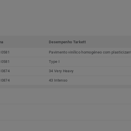
ma
Desempenho Tarkett
10581
Pavimento vinílico homogéneo com plasticizan
10581
Type I
10874
34 Very Heavy
10874
43 Intenso