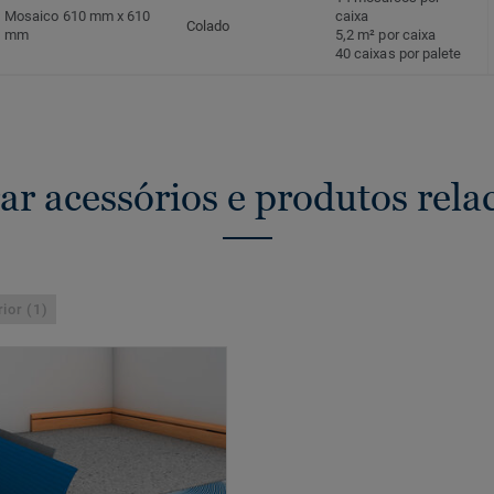
Mosaico 610 mm x 610
caixa
Colado
mm
5,2 m² por caixa
40 caixas por palete
ar acessórios e produtos rela
ior (1)