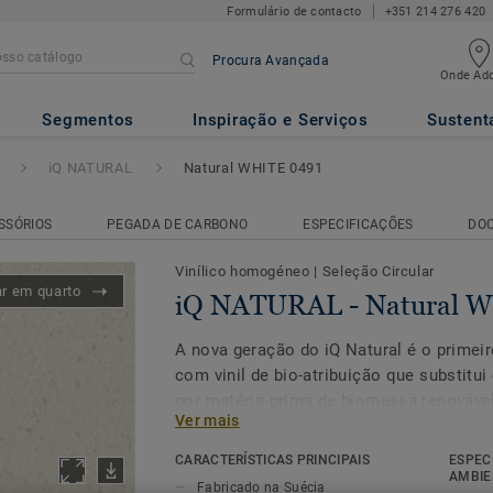
Formulário de contacto
+351 214 276 420
Procura Avançada
Onde Adq
atural WHITE 0491
Segmentos
Inspiração e Serviços
Sustent
iQ NATURAL
Natural WHITE 0491
SSÓRIOS
PEGADA DE CARBONO
ESPECIFICAÇÕES
DO
Vinílico homogéneo
|
Seleção Circular
ar em quarto
iQ NATURAL - Natural 
A nova geração do iQ Natural é o prime
com vinil de bio-atribuição que substitui 
por matéria-prima de biomassa renováve
Ver mais
princípios do balanço de massa e certifi
externos.
CARACTERÍSTICAS PRINCIPAIS
ESPEC
AMBIE
Fabricado na Suécia