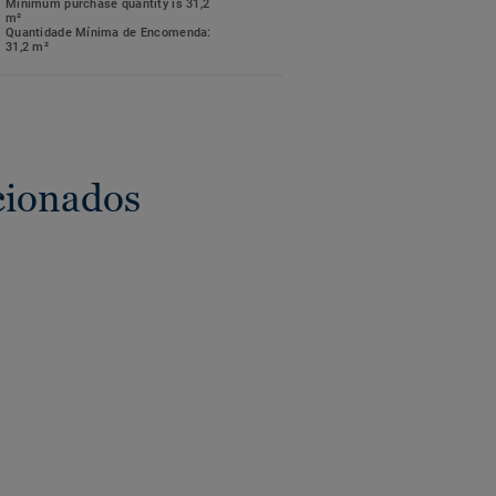
Minimum purchase quantity is 31,2
m²
Quantidade Mínima de Encomenda:
31,2 m²
cionados