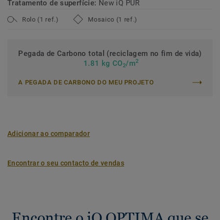
Tratamento de superfície:
New iQ PUR
materiais responsáveis e reciclável (desperdícios de
Rolo (1 ref.)
Mosaico (1 ref.)
instalação e pós-uso) com o nosso programa ReStart®.
Pegada de Carbono total (reciclagem no fim de vida)
2
1.81 kg CO
/m
2
A PEGADA DE CARBONO DO MEU PROJETO
Adicionar ao comparador
Encontrar o seu contacto de vendas
Encontre o iQ OPTIMA que se