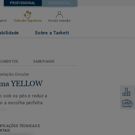
PROFISSIONAL
RESIDENCIAL
uirir
Coleção Expresso
Iniciar sessão
abilidade
Sobre a Tarkett
CUMENTOS
SABER MAIS
Seleção Circular
ptima YELLOW
Adicion
o sob os pés e reduz a
o a escolha perfeita
Encontr
uído.
tá disponível em todas
IFICAÇÕES TÉCNICAS E
ido para áreas de
NTAIS