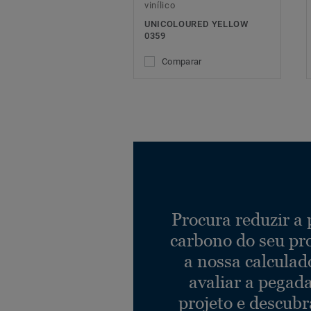
vinílico
UNICOLOURED YELLOW
0359
Comparar
Procura reduzir a
carbono do seu pr
a nossa calculad
avaliar a pegad
projeto e descub