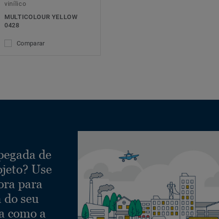
vinílico
MULTICOLOUR YELLOW
0428
Comparar
 pegada de
ojeto? Use
ora para
a do seu
ra como a