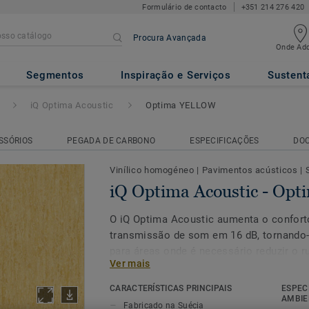
Formulário de contacto
+351 214 276 420
Procura Avançada
Onde Adq
ic
- Optima YELLOW
Segmentos
Inspiração e Serviços
Sustent
iQ Optima Acoustic
Optima YELLOW
SSÓRIOS
PEGADA DE CARBONO
ESPECIFICAÇÕES
DO
Vinílico homogéneo
|
Pavimentos acústicos
|
iQ Optima Acoustic - O
O iQ Optima Acoustic aumenta o confort
transmissão de som em 16 dB, tornando-
para áreas onde é necessário reduzir o r
Ver mais
A opção de produto acústico a pedido es
CARACTERÍSTICAS PRINCIPAIS
ESPEC
as novas 55 cores do iQ Optima. Conceb
AMBIE
Fabricado na Suécia