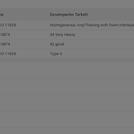
ma
Desempenho Tarkett
SO 11638
Homogeneous vinyl flooring with foam interlay
10874
34 Very Heavy
10874
42 geral
SO 11638
Type II