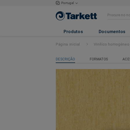
Portugal
iQ Optima Acoust
Produtos
Documentos
Página inicial
Vinílico homogéneo
DESCRIÇÃO
FORMATOS
ACE