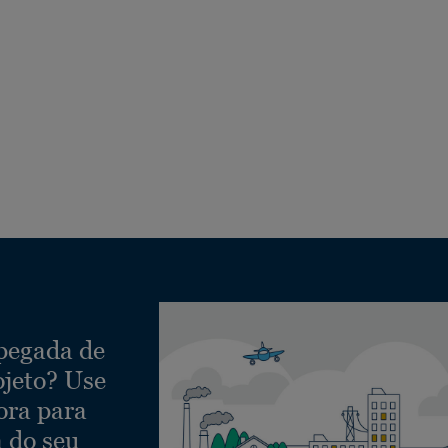
 pegada de
ojeto? Use
ora para
a do seu