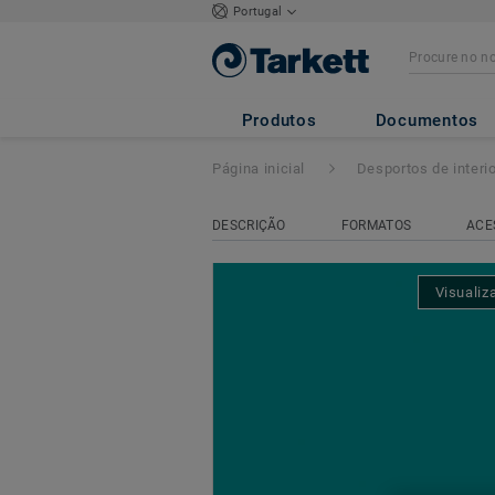
Portugal
Lumaflex Energy 
Produtos
Documentos
Página inicial
Desportos de interio
DESCRIÇÃO
FORMATOS
ACE
Visualiz