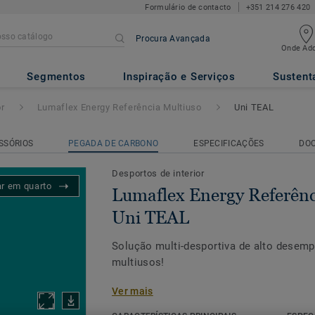
Formulário de contacto
+351 214 276 420
Procura Avançada
Onde Adq
Referência Multiuso
- Uni TEA
Segmentos
Inspiração e Serviços
Sustent
r
Lumaflex Energy Referência Multiuso
Uni TEAL
SSÓRIOS
PEGADA DE CARBONO
ESPECIFICAÇÕES
DO
Desportos de interior
ar em quarto
Lumaflex Energy Referênc
Uni TEAL
Solução multi-desportiva de alto desemp
multiusos!
Ver mais
A nossa subestrutura Lumaflex Extreme
revestimento Omnisports Reference Mult