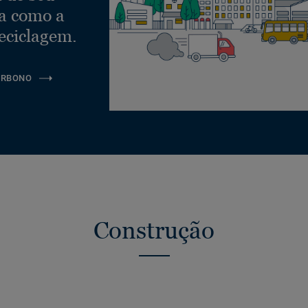
ra como a
eciclagem.
ARBONO
Construção