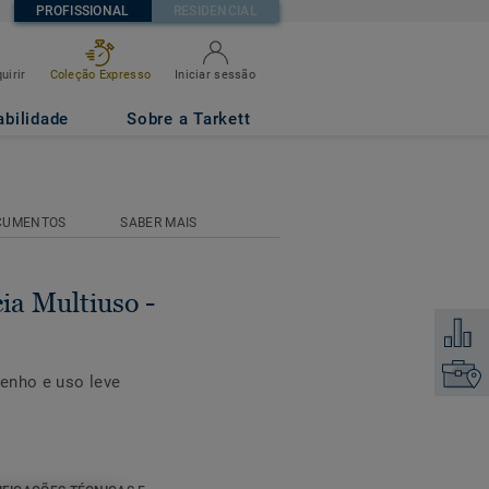
PROFISSIONAL
RESIDENCIAL
uirir
Coleção Expresso
Iniciar sessão
L
abilidade
Sobre a Tarkett
CUMENTOS
SABER MAIS
ia Multiuso -
Adicion
Encontr
enho e uso leve
 é combinada com o
i-use para alcançar