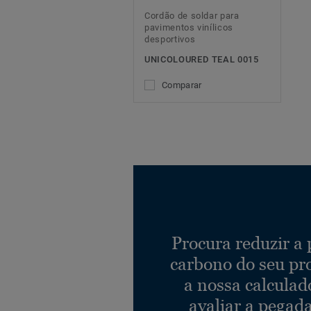
Cordão de soldar para
pavimentos vinílicos
desportivos
UNICOLOURED TEAL 0015
Comparar
Procura reduzir a
carbono do seu pr
a nossa calculad
avaliar a pegad