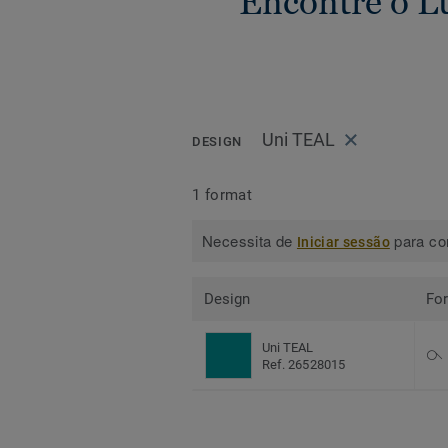
Encontre o L
Uni TEAL
DESIGN
1 format
Necessita de
para con
Iniciar sessão
Design
Fo
Uni TEAL
Ref. 26528015