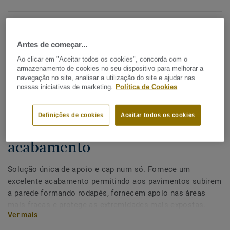
Antes de começar...
Ao clicar em "Aceitar todos os cookies", concorda com o
armazenamento de cookies no seu dispositivo para melhorar a
navegação no site, analisar a utilização do site e ajudar nas
Ver todos os designs (4)
nossas iniciativas de marketing.
Política de Cookies
Acessórios
|
Acabamento
Definições de cookies
Aceitar todos os cookies
2 em 1: Perfil de apoio e
acabamento
Solução única de apoio e cap num só. Fornece um
excelente acabamento permitindo aos pavimentos subirem
a parede formando rodapés, fornecem apoio nas áreas
mais fracas e protege as extremidades mais expostas.
Ver mais