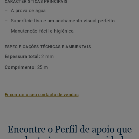
compatíveis com pavimentos para ambientes húmidos e
CARACTERÍSTICAS PRINCIPAIS
revestimentos de parede.
À prova de água
Superfície lisa e um acabamento visual perfeito
Manutenção fácil e higiénica
ESPECIFICAÇÕES TÉCNICAS E AMBIENTAIS
Espessura total:
2 mm
Comprimento:
25 m
Encontrar o seu contacto de vendas
Encontre o Perfil de apoio que