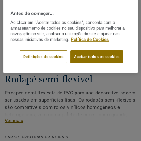
Antes de começar...
Ao clicar em "Aceitar todos os cookies", concorda com o
armazenamento de cookies no seu dispositivo para melhorar a
navegação no site, analisar a utilização do site e ajudar nas
nossas iniciativas de marketing.
Política de Cookies
Ver todos os designs (33)
Definições de cookies
Aceitar todos os cookies
Acessórios
|
Acabamento
|
Rodapés
Rodapé semi-flexível
Rodapés semi-flexíveis de PVC para uso decorativo podem
ser usados em superfícies lisas. Os rodapés semi-flexíveis
são compatíveis com rolos vinílicos homogêneos e
heterogêneos, vêm numa palete de cores muito grande,
Ver mais
tornando-os muito fáceis de coordenar com os
pavimentos da Tarkett e a sua estrutura semi-flexível
facilita a instalação.
CARACTERÍSTICAS PRINCIPAIS