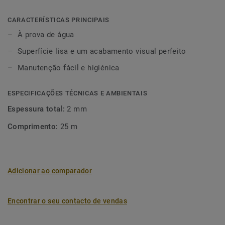
revestimento de parede. Os perfis de apoio em PVC são
compatíveis com pavimentos para ambientes húmidos e
CARACTERÍSTICAS PRINCIPAIS
revestimentos de parede.
À prova de água
Superfície lisa e um acabamento visual perfeito
Manutenção fácil e higiénica
ESPECIFICAÇÕES TÉCNICAS E AMBIENTAIS
Espessura total:
2 mm
Comprimento:
25 m
Adicionar ao comparador
Encontrar o seu contacto de vendas