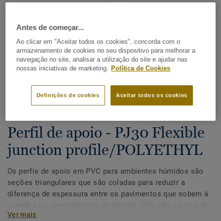
Antes de começar...
Ao clicar em "Aceitar todos os cookies", concorda com o
armazenamento de cookies no seu dispositivo para melhorar a
navegação no site, analisar a utilização do site e ajudar nas
nossas iniciativas de marketing.
Política de Cookies
Ver todos os designs (7)
Definições de cookies
Aceitar todos os cookies
Aquasens - Conceito para Ambientes Húmidos
|
Acessórios
|
Ambiente húmido
Perfil de apoio - PJ30 Flexible
junction profile/POLYETHYL
Os perfis de apoio em PVC para ambientes húmidos são
seções triangulares que são coladas para reduzir a
diferença de espessura entre os pavimentos que sobem à
parede e os revestimentos de parede. Eles são à prova de
Ver mais
água perfeitos para estar entre o pavimento e o